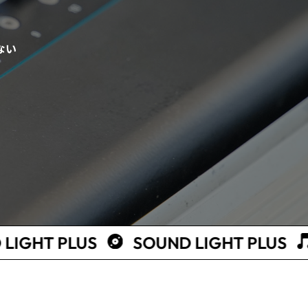
ない
ACT
CONTACT
CONTACT
CONTACT
US
SOUND LIGHT PLUS
SOUND L