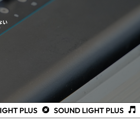
ない
T
CONTACT
CONTACT
CONTACT
S
SOUND LIGHT PLUS
SOUND LI